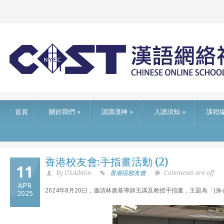
首頁
關於我們
»
認識漢神
»
入讀須知
»
課程
香港校友會:手指畫活動 (2)
11
by USAdmin
香港區校友會
Comments are off
APR
2024年8月20日，邀請林廣基導師主講及教授手指畫，主題為「(身心
2025