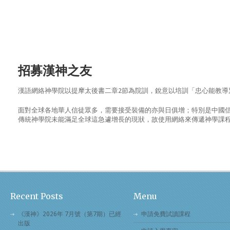
招募漢神之友
漢語網絡神學院以提摩太後書二章2節為院訓，銳意以培訓「忠心能教導
面對全球各地華人信徒眾多，需要接受裝備的亦與日俱增；特別是中國
傳統神學院未能滿足全球這急遽增長的現狀，故使用網絡來傳遞神學課程是
Recent Posts
Menu
《漢神》2026年 7月號（第7期）已經
申請免費試讀課程
出版