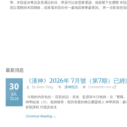
學。本院提供粵語及普通話科目，學員可以按需要選讀。倘若閣下在瀏覽 本
迎以電郵與本院聯絡，或致電本院任何一處地區辦事處查詢。 再一次歡迎您
最新消息
《漢神》2026年 7月號（第7期）已
30
by Dave Tang
漢神院訊
Comments are off
JUL
今期的內容包括： 院長的話：長老、監督與今日牧師：在「雙職」
2026
神學組成（六） 老師隨筆：我所喜愛的兩位屬靈偉人 神學與我：蒙
各類課程 代禱及收支
Continue Reading →