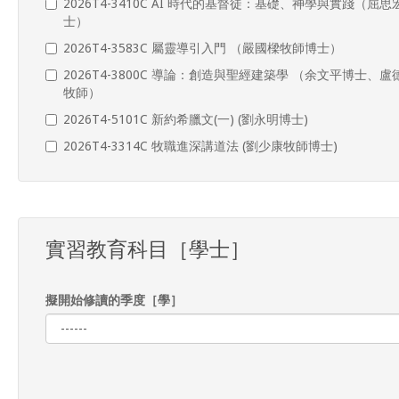
2026T4-3410C AI 時代的基督徒：基礎、神學與實踐（屈思
士）
2026T4-3583C 屬靈導引入門 （嚴國樑牧師博士）
2026T4-3800C 導論：創造與聖經建築學 （余文平博士、盧
牧師）
2026T4-5101C 新約希臘文(一) (劉永明博士)
2026T4-3314C 牧職進深講道法 (劉少康牧師博士)
實習教育科目［學士］
擬開始修讀的季度［學］