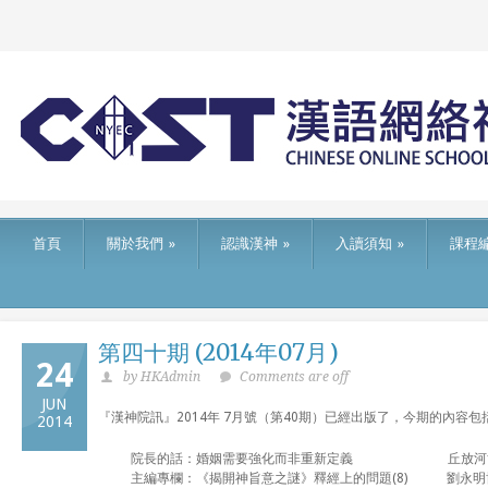
首頁
關於我們
»
認識漢神
»
入讀須知
»
課程
第四十期 (2014年07月)
24
by HKAdmin
Comments are off
JUN
『漢神院訊』2014年 7月號（第40期）已經出版了，今期的內容包
2014
院長的話：婚姻需要強化而非重新定義 丘放河
主編專欄：《揭開神旨意之謎》釋經上的問題(8) 劉永明