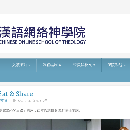
入讀須知
»
課程編制
»
學員與校友
»
學院動態
»
at & Share
校友會
Comments are off
門；憂慮驚恐的出路」講座，由本院講師黃麗芬博士主講。