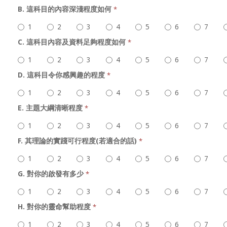
B. 這科目的內容深淺程度如何
*
1
2
3
4
5
6
7
C. 這科目內容及資料足夠程度如何
*
1
2
3
4
5
6
7
D. 這科目令你感興趣的程度
*
1
2
3
4
5
6
7
E. 主題大綱清晰程度
*
1
2
3
4
5
6
7
F. 其理論的實踐可行程度(若適合的話)
*
1
2
3
4
5
6
7
G. 對你的啟發有多少
*
1
2
3
4
5
6
7
H. 對你的靈命幫助程度
*
1
2
3
4
5
6
7