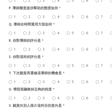
1
2
3
4
5
6
7
P. 導師樂意提供幫助的態度如何
*
1
2
3
4
5
6
7
Q. 導師在時間運用方面如何
*
1
2
3
4
5
6
7
R. 你對導師的評分是
*
1
2
3
4
5
6
7
S. 你對這科的評分是
*
1
2
3
4
5
6
7
T. 下次願意再選修這導師的機會是
*
1
2
3
4
5
6
7
U. 學院視聽教材足夠的程度
*
1
2
3
4
5
6
7
V. 願意向別人推介這科目的意向是
*