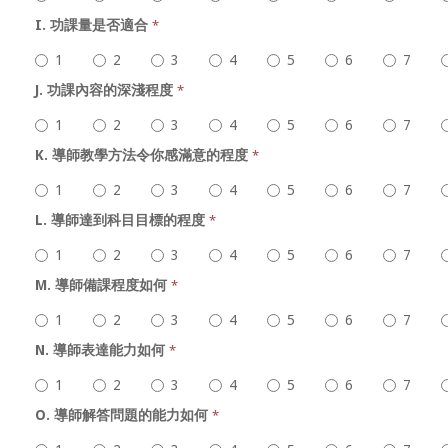
I. 功課量是否適合
*
1
2
3
4
5
6
7
J. 功課內容的深淺程度
*
1
2
3
4
5
6
7
K. 導師教學方法令你感滿意的程度
*
1
2
3
4
5
6
7
L. 導師達到科目目標的程度
*
1
2
3
4
5
6
7
M. 導師備課程度如何
*
1
2
3
4
5
6
7
N. 導師表達能力如何
*
1
2
3
4
5
6
7
O. 導師解答問題的能力如何
*