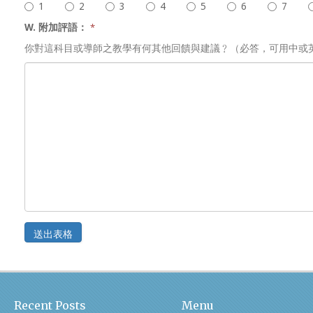
1
2
3
4
5
6
7
W. 附加評語：
*
你對這科目或導師之教學有何其他回饋與建議﹖（必答，可用中或
送出表格
Recent Posts
Menu