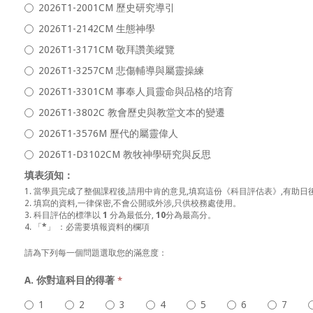
2026T1-2001CM 歷史研究導引
2026T1-2142CM 生態神學
2026T1-3171CM 敬拜讚美縱覽
2026T1-3257CM 悲傷輔導與屬靈操練
2026T1-3301CM 事奉人員靈命與品格的培育
2026T1-3802C 教會歷史與教堂文本的變遷
2026T1-3576M 歷代的屬靈偉人
2026T1-D3102CM 教牧神學研究與反思
填表須知：
1. 當學員完成了整個課程後,請用中肯的意見,填寫這份《科目評估表》,有助
2. 填寫的資料,一律保密,不會公開或外涉,只供校務處使用。
3. 科目評估的標準以
1
分為最低分,
10
分為最高分。
4. 「
*
」 ：必需要填報資料的欄項
請為下列每一個問題選取您的滿意度：
A. 你對這科目的得著
*
1
2
3
4
5
6
7