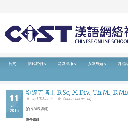
首頁
關於我們
»
認識漢神
»
入讀須知
»
課程
劉達芳博士 B.Sc, M.Div., Th.M., D.Miss
11
by HKAdmin
Comments are off
AUG
(合作課程講師)
2015
專任講師