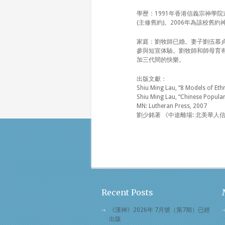
學歷：1991年香港信義宗神學
(主修舊約)。2006年為該校舊
家庭：劉牧師已婚。妻子劉伍慕
參與短宣体驗。劉牧師和師母育有大
加三代間的快樂。
出版文獻：
Shiu Ming Lau, “8 Models of Ethn
Shiu Ming Lau, “Chinese Popular 
MN: Lutheran Press, 2007
劉少銘著 《中途離場: 北美華人
Recent Posts
《漢神》2026年 7月號（第7期）已經
出版