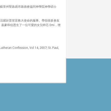
國密蘇里州聖路易市路德會協同神學院神學碩士
活躍於普世宣教大使命的服事。帶領很多會友
源。嘉豪和信恩生了一位可愛的女兒梓芯 Emi，增
Lutheran Confession, Vol 14, 2007; St. Paul,