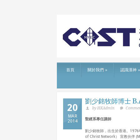
首頁
關於我們
»
認識漢神
»
劉少銘牧師博士 B.A., M.
20
by HKAdmin
Comment
MAR
聖經系專任講師
2014
劉少銘牧師，出生於香港。1976
of Christ Network）