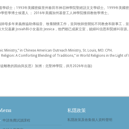
院道學碩士；1993年美國密蘇里州春田市神召神學院聖經語文文學碩士。1999年美
約神學哲學博士候選人 ； 2016年美國加州基督工人神學院獲得教牧學博士。
貞師母多年來義務協助傳福音、牧養關懷工作，並與牧師曾開拓不同教會和新事工，並
兒嘉豪 Josiah和小女嘉欣 Jessica，他們都已成家立室，媳婦叫信恩和賢婿叫容
ic Ministry,” in Chinese American Outreach Ministry, St. Louis, MO: CPH.
Religion: A Comforting Blending of Traditions,” in World Religions in the Light of 
信徒離教的因由與反思》加洲：北聖神學院，(8月2026年出版)
Menu
私隱政策
私隱政策及收集個人資料聲明
申請免費試讀課程