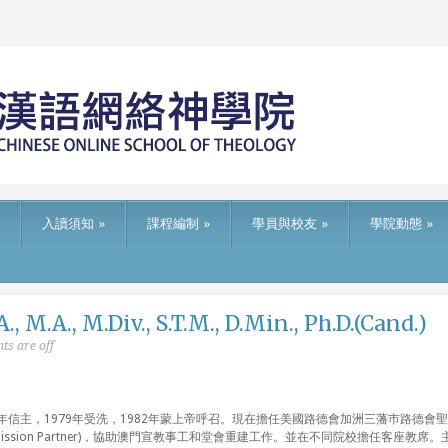
入讀須知
»
課程編制
»
學員與校友
»
學院動態
»
A., M.Div., S.T.M., D.Min., Ph.D.(Cand.)
s are off
年信主，1979年受洗，1982年蒙上帝呼召。現在擔任美國路德會加洲三藩巿路德會聖靈
 宣教伙伴 (Mission Partner)，協助澳門宣教事工和堂會重建工作。並在不同院校擔任