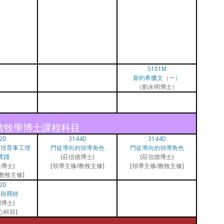
5101M
新約希臘文（一）
（劉永明博士）
教牧學博士課程科目
2D
3144D
3144D
徒培育事工理
門徒導向的領導角色
門徒導向的領導角色
實踐
(莊信德博士)
(莊信德博士)
博士)
[領導主修/教牧主修]
[領導主修/教牧主修]
教牧主修]
2D
學與釋經
博士)
心科目]