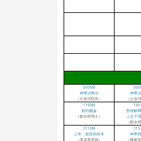
0000M
000
神學治學法
神學
（丘放河院長）
（丘放
1100M
100
新約概論
聖經解
（劉永明博士）
上文下
（劉永
2110M
215
上帝、創造與終末
神學
（李成章老師）
（陳家