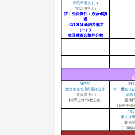
新約希臘文 (二)
（劉永明博士）
註：先決條件：必須修讀
過
《5101M 新約希臘文
（一）》
並且獲得合格的分數
3672D
359
教會領導管理與團隊合作
廿一世紀信
(麥愛堂博士)
論與
[領導主修/教牧主修]
(梁康民
[領導主修/
106
華人神
(劉永明
[共同核