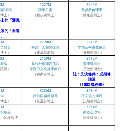
4M
1227M
2140M
仰與科學
阿摩司書
基督教倫理學
恩博士）
（劉少銘博士）
（陳家富博士）
學士的「通識
目」
史系的「自選
目」
1M
2120M
2210M
教苦難史
基督、人類與拯救
早期及中古教會史
蓮博士）
（李成章老師）
（黃彩蓮博士）
0M
2158M
3110M
學概論
當代神學議題(碩):
實用講道法
河院長）
保羅田立克神學簡介
（丘放河博士）
註：先決條件：必須修
（陳家富博士）
讀過
《1002 釋經學》
1M
3236M
3134M
道學
婚前與婚姻輔導
跨文化的溝通
義博士）
（黃麗芬博士）
（江榮義博士）
1M
3254M
新與成長
家庭心理學
師、延玲珍博
（延玲珍博士）
）