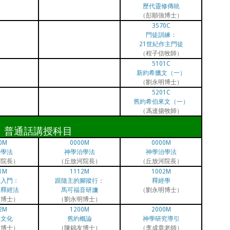
歷代靈修傳統
（彭順強博士）
3570C
門徒訓練：
21世紀作主門徒
（程子信牧師）
5101C
新約希臘文（一）
（劉永明博士）
5201C
舊約希伯來文（一）
（馮達揚牧師）
普通話講授科目
0M
0000M
0000M
治學法
神學治學法
神學治學法
河院長）
（丘放河院長）
（丘放河院長）
1M
1112M
1002M
釋入門：
跟隨主的腳蹤行：
釋經學
理釋經法
馬可福音研讀
（劉永明博士）
明博士）
（劉永明博士）
2M
1200M
2000M
與文化
舊約概論
神學研究導引
富博士）
（陳錦友博士）
（李成章老師）