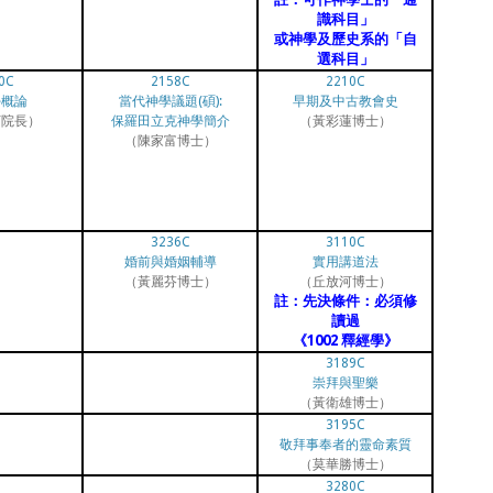
識科目」
或神學及歷史系的「自
選科目」
0C
2158C
2210C
學概論
當代神學議題(碩):
早期及中古教會史
河院長）
保羅田立克神學簡介
（黃彩蓮博士）
（陳家富博士）
3236C
3110C
婚前與婚姻輔導
實用講道法
（黃麗芬博士）
（丘放河博士）
註：先決條件：必須修
讀過
《1002 釋經學》
3189C
崇拜與聖樂
（黃衛雄博士）
3195C
敬拜事奉者的靈命素質
（莫華勝博士）
3280C