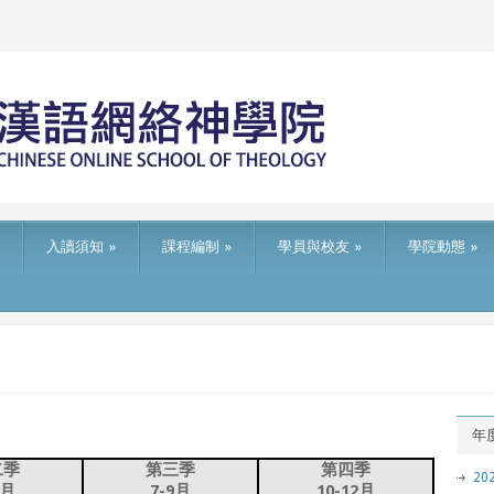
入讀須知
»
課程編制
»
學員與校友
»
學院動態
»
年
二季
第三季
第四季
2
6月
7-9月
10-12月