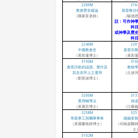
2200M
216
教會歷史縱論
基督教信
（陳家富老師）
（駱德
註：可作神
科
或神學及歷
科
2240M
220
中國教會史
基督宗
（黃彩蓮博士）
（黃彩
3190M
310
會眾詩歌的認識、實作及
教牧
其在崇拜上之運用
（丘放
（劉英淑博士）
3200M
313
實用輔導法
佈
（黃麗芬博士）
（江榮
3258M
325
單親事工與團隊事奉
婚姻更
（黃麗薰牧師博士）
（邱維超醫
士
5102M