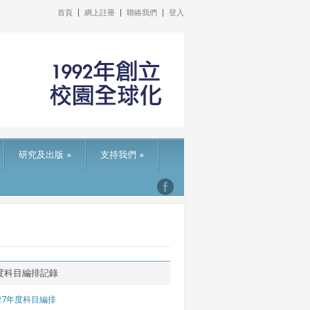
首頁
網上註冊
聯絡我們
登入
研究及出版
»
支持我們
»
度科目編排記錄
027年度科目編排