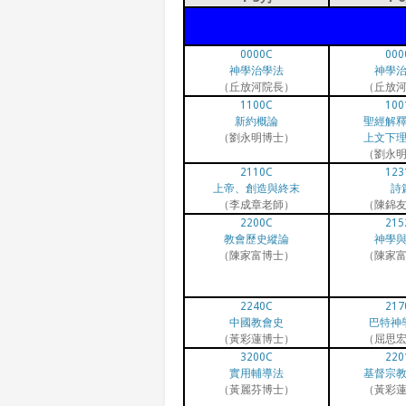
0000C
000
神學治學法
神學
（丘放河院長）
（丘放
1100C
100
新約概論
聖經解
（劉永明博士）
上文下
（劉永
2110C
123
上帝、創造與終末
詩
（李成章老師）
（陳錦
2200C
215
教會歷史縱論
神學
（陳家富博士）
（陳家
2240C
217
中國教會史
巴特神
（黃彩蓮博士）
（屈思
3200C
220
實用輔導法
基督宗
（黃麗芬博士）
（黃彩