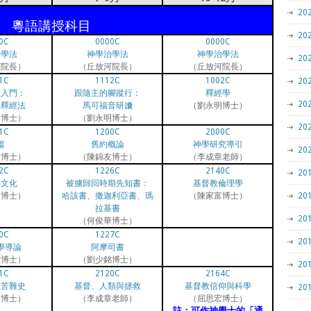
2
粵語講授科目
2
0C
0000C
0000C
治學法
神學治學法
神學治學法
2
河院長）
（丘放河院長）
（丘放河院長）
1C
1112C
1002C
2
釋入門：
跟隨主的腳蹤行：
釋經學
2
理釋經法
馬可福音研讀
（劉永明博士）
明博士）
（劉永明博士）
2
1C
1200C
2000C
篇
舊約概論
神學研究導引
2
友博士）
（陳錦友博士）
（李成章老師）
2C
1226C
2140C
2
與文化
被擄歸回時期先知書：
基督教倫理學
富博士）
哈該書、撒迦利亞書、瑪
（陳家富博士）
2
拉基書
2
（何俊華博士）
0C
1227C
2
學導論
阿摩司書
宏博士）
（劉少銘博士）
2
1C
2120C
2164C
教苦難史
基督、人類與拯救
基督教信仰與科學
2
蓮博士）
（李成章老師）
（屈思宏博士）
註：可作神學士的「通