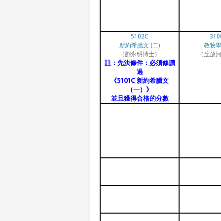
5102C
310
新約希臘文 (二)
教牧
（劉永明博士）
（丘放
註：先決條件：必須修讀
過
《5101C 新約希臘文
（一）》
並且獲得合格的分數