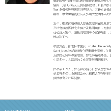
鄭老師曾任澳門特區政府旅遊危機處理辦公
協調、資訊分析及公共關係處理，於任內多
熟的危機管理與團隊領導能力。其後亦曾擔任
經理、教育機構副校長及多項大型國際活動
近年，鄭老師積極投入影像媒體與創意教育
及社會服務團體之宣傳片及培訓項目，包括
拉松短片製作、運動員培訓中心宣傳項目，
體培訓工作。
學歷方面，鄭老師畢業於Tunghai Universit
Saint Joseph修讀組織心理學碩士課
及媒體公關等專業培訓。鄭老師精通粵語、
生活多年，具深厚跨文化背景與國際視野。
除專業工作外，鄭老師亦熱心社會及教會事
並參與多個社會團體及公共機構之管理與顧
媒體教育及社區關懷。