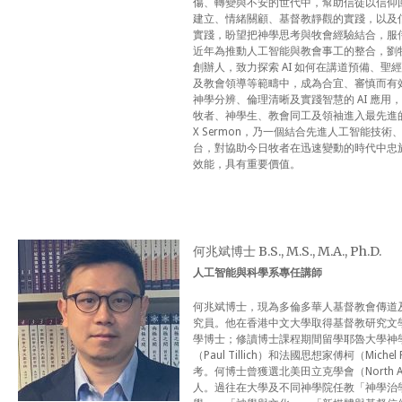
傷、轉變與不安的世代中，幫助信徒以信仰
建立、情緒關顧、基督教靜觀的實踐，以及
實踐，盼望把神學思考與牧會經驗結合，服
近年為推動人工智能與教會事工的整合，劉牧師成為 
創辦人，致力探索 AI 如何在講道預備、
及教會領導等範疇中，成為合宜、審慎而有
神學分辨、倫理清晰及實踐智慧的 AI 應
牧者、神學生、教會同工及領袖進入最先進的人工
X Sermon，乃一個結合先進人工智能技
台，對協助今日牧者在迅速變動的時代中忠
效能，具有重要價值。
何兆斌博士 B.S., M.S., M.A., Ph.D.
人工智能與科學系專任講師
何兆斌博士，現為多倫多華人基督教會傳道
究員。他在香港中文大學取得基督教研究文
學博士；修讀博士課程期間留學耶魯大學神
（Paul Tillich）和法國思想家傅柯（Mich
考。何博士曾獲選北美田立克學會（North America
人。過往在大學及不同神學院任教「神學治