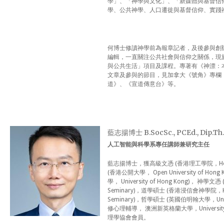
學」、「神學與文化」、「新媒體與基督信
學、公共神學、人口遷徙與基督信仰、實踐
何博士修讀神學前為報章記者，及後參與創辦及擔
編輯，一直關注公共社會與信仰之關係，現
與公共生活」項目及課程。專著有《神漂：
文章及參與的節目，見加拿大《號角》專欄
道》、《宣道傳意台》等。
藍志揚博士 B.SocSc., PCEd., Dip.Th., M
人工智能與科學系專任講師兼研究主任
藍志揚博士，獲高級文憑 (香港理工學院，Hong K
(香港公開大學， Open University of H
學， University of Hong Kong)， 神學文憑
Seminary)，道學碩士 (香港浸信會神學院，Hong K
Seminary)，哲學碩士 (英國伯明翰大學，Univer
修心理輔導， 澳洲新英格蘭大學，University 
理學協會會員。