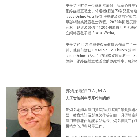
史蒂芬同時是一位藝術治療師、兒童心理學
網絡媒體宣教士、佈道者(超過70場兒童佈道
Jesus Online Asia 服侍-推動網絡媒體
舉辦網絡媒體宣教士課程。2020年回應疫情開
宣教，結連及裝備了1200 個來自世界各
立網絡宣教群體 Social Wedia。
史蒂芬於2021年與朱敬華牧師合作建立了
試。他目前擔任 Do Mi So Co-Church 的 Mis
Jesus Online（Asia）的網絡媒體宣教士、
教師、網絡媒體宣教差會的副總幹事、紐約
鄭炳弟老師 B.A., M.A.
人工智能與科學系特約講師
鄭炳弟老師為澳門資深跨領域項目策劃與危
媒、教育培訓及影像製作等範疇，具備豐富
澳門華僑報內地記者站站長、炳弟顧問工作
機構之管理與發展工作。