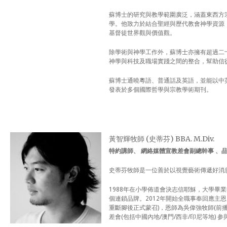
蘇博士的研究與教學範圍廣泛，涵蓋東西方
學。他致力於結合聖經與歷代教會神學資源
基督徒世界觀與價值觀。
除學術與神學工作外，蘇博士亦擁有超過二
神學與科技及職場實踐之間的整合，幫助信
蘇博士通曉粵語、普通話及英語，並能以中
發表於多個國際哲學與宗教學術期刊。
黃智輝牧師 (史蒂芬) BBA. M.Div.
特約講師、 網絡媒體宣教差會副總幹事 、
史蒂芬牧師是一位善於以視覺藝術傳遞好消
1988年在小學佈道會決志信耶穌，大學畢
個連鎖品牌。2012年開始全職事奉回應主恩 
重斷腳後正式蒙召)，恩師為吳偉強牧師(前
差會(包括中國內地/澳門/西非/印尼等地) 