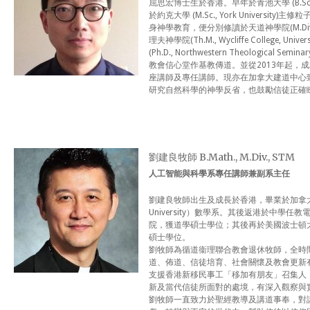
屈思宏博士生於香港。早年於青池大學 (B.Sc., T
於約克大學 (M.Sc., York Universi
身神學教育，便分別修讀於天道神學院(M.Div., 
理夫神學院(Th.M., Wycliffe College, Uni
(Ph.D., Northwestern Theologic
教會信心堂作基教傳道。並從2013年起，
座講師及專任講師。現亦在加拿大建道中心
研究自然科學的神學反省，也鼓勵信徒正確
劉建良牧師 B.Math., M.Div., STM
人工智能與科學系專任講師兼副系主任
劉建良牧師出生及成長於香港，畢業於加拿大麥
University）數學系。其後返港於中學
院，獲道學碩士學位；其後再於美國波士頓大學（Bo
碩士學位。
劉牧師為循道衞理聯合教會退休牧師，全時
道、佈道、信徒培育、社會關懷及教會更新
支援香港新移民事工「移加有朋友」召集人
新及當代信徒所面對的處境，有深入觀察與
劉牧師一直致力於聖經教導及講道事奉，對