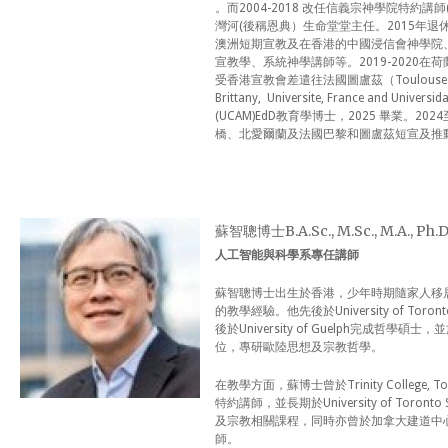
。而2004-2018 改任信義宗神學院特約講師(
灣河(後稱恩典）生命堂堂主任。2015年退休，
澳洲短期宣教及在香港的中國浸信會神學院
宣教學、系統神學講師等。2019-2020在荷
受香港宣教會差遣往法國圖盧茲（Toulouse
Brittany, Universite, France and Universi
(UCAM)EdD教育學博士，2025 畢業。
橋、北愛爾蘭及法國巴黎和圖盧茲短宣及推
蘇智聰博士B.A.Sc., M.Sc., M.A., Ph.D
人工智能與科學系專任講師
蘇智聰博士出生於香港，少年時期隨家人移
的教學經驗。他先後於University of T
後於University of Guelph完成哲學碩士，並
位，專研歐陸思想及宗教哲學。
在教學方面，蘇博士曾於Trinity College, Tor
特約講師，並長期於University of Toronto Sc
及宗教相關課程，同時亦曾於加拿大建道中
師。