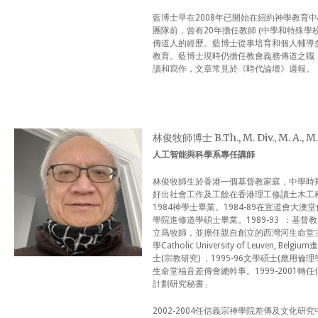
藍博士早在2008年已開始在紐約神學教育
團隊前，曾有20年擔任教師 (中學和特殊
傳道人的經歷。藍博士從事培育和個人輔導
教育。藍博士現時仍擔任教會義務傳道之職
讀和寫作，文章常見於《時代論壇》週報。
林俊牧師博士 B.Th., M. Div., M. A., M. 
人工智能與科學系專任講師
林俊牧師生於香港一個基督教家庭，中學時
好出社會工作及工餘在香港理工修讀土木工程
1984神學士畢業。1984-89在宣道會大澳堂
學院進修道學碩士畢業。1989-93 ：基督
立爲牧師，並擔任親自創立的西灣河生命堂主任
學Catholic University of Leuven, 
士(宗教研究) ，1995-96文學碩士(應用倫理
生命堂福音差傳會總幹事。1999-2001
計劃研究秘書」
2002-2004任信義宗神學院差傳及文化研