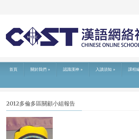
首頁
關於我們
»
認識漢神
»
入讀須知
»
課程
2012多倫多區關顧小組報告