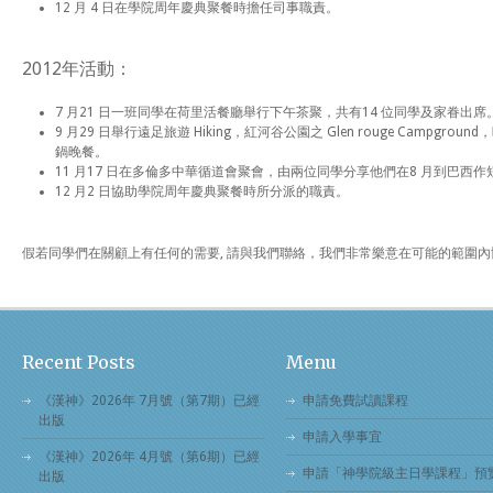
12 月 4 日在學院周年慶典聚餐時擔任司事職責。
2012年活動：
7 月21 日一班同學在荷里活餐廳舉行下午茶聚，共有14 位同學及家眷出席
9 月29 日舉行遠足旅遊 Hiking，紅河谷公園之 Glen rouge Campground，晚上到H
鍋晚餐。
11 月17 日在多倫多中華循道會聚會，由兩位同學分享他們在8 月到巴西
12 月2 日協助學院周年慶典聚餐時所分派的職責。
假若同學們在關顧上有任何的需要, 請與我們聯絡，我們非常樂意在可能的範圍
Recent Posts
Menu
《漢神》2026年 7月號（第7期）已經
申請免費試讀課程
出版
申請入學事宜
《漢神》2026年 4月號（第6期）已經
申請「神學院級主日學課程」預
出版