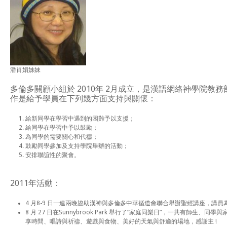
潘肖娟姊妹
多倫多關顧小組於 2010年 2月成立，是漢語網絡神學院教
作是給予學員在下列幾方面支持與關懷：
給新同學在學習中遇到的困難予以支援；
給同學在學習中予以鼓勵；
為同學的需要關心和代禱；
鼓勵同學參加及支持學院舉辦的活動；
安排聯誼性的聚會。
2011年活動：
4 月8-9 日一連兩晚協助漢神與多倫多中華循道會聯合舉辦聖經講座，講員
8 月 27 日在Sunnybrook Park 舉行了“家庭同樂日”，一共有師生、同
享時間、唱詩與祈禱、遊戲與食物、美好的天氣與舒適的場地，感謝主 !