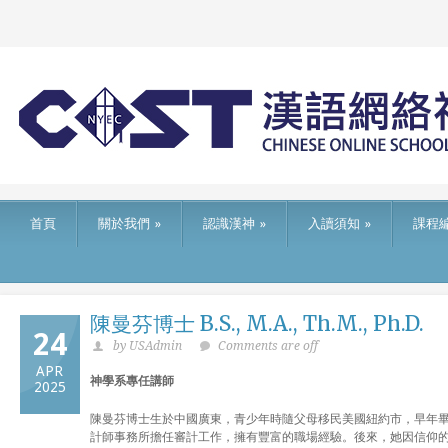
首頁
關於我們
»
認識漢神
»
入讀須知
»
課程
陳曼芬博士 B.S., M.A., Th.M., Ph.D.
24
by USAdmin
Comments are off
APR
神學系專任講師
2025
陳曼芬博士生於中國廣東，青少年時隨父母移民美國紐約市，早年畢業於紐約
計師事務所擔任審計工作，擁有豐富的職場經驗。後來，她因信仰的堅