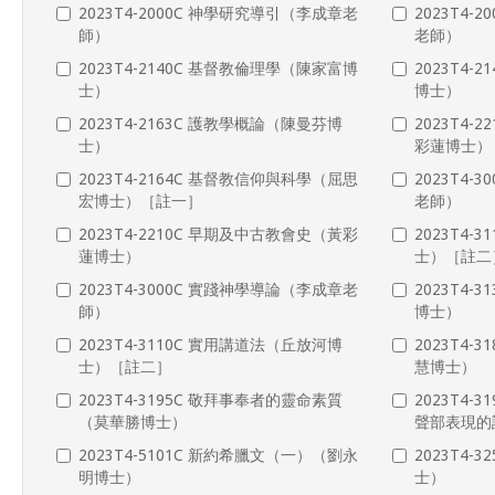
2023T4-2000C 神學研究導引（李成章老
2023T4
師）
老師）
2023T4-2140C 基督教倫理學（陳家富博
2023T4
士）
博士）
2023T4-2163C 護教學概論（陳曼芬博
2023T4
士）
彩蓮博士）
2023T4-2164C 基督教信仰與科學（屈思
2023T4
宏博士）［註一］
老師）
2023T4-2210C 早期及中古教會史（黃彩
2023T4
蓮博士）
士）［註二
2023T4-3000C 實踐神學導論（李成章老
2023T4
師）
博士）
2023T4-3110C 實用講道法（丘放河博
2023T4
士）［註二］
慧博士）
2023T4-3195C 敬拜事奉者的靈命素質
2023T4
（莫華勝博士）
聲部表現的
2023T4-5101C 新約希臘文（一）（劉永
2023T4
明博士）
士）