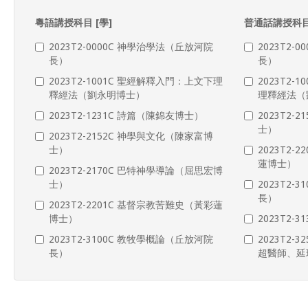
粵語講授科目 [學]
普通話講授科目 
2023T2-0000C 神學治學法（丘放河院
2023T2
長）
長）
2023T2-1001C 聖經解釋入門：上文下理
2023T2
釋經法（劉永明博士）
理釋經法（
2023T2-1231C 詩篇（陳錦友博士）
2023T2
士）
2023T2-2152C 神學與文化（陳家富博
士）
2023T2
蓮博士）
2023T2-2170C 巴特神學導論（屈思宏博
士）
2023T2
長）
2023T2-2201C 基督宗教苦難史（黃彩蓮
博士）
2023T2
2023T2-3100C 教牧學概論（丘放河院
2023T2
長）
超醫師、延