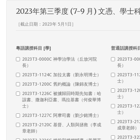
2023年第三季度 (7-9 月) 文憑、學士
［截止日期：2023年 5月1日］
粵語講授科目 [學]
普通話講授科目 
2023T3-0000C 神學治學法（丘放河院
2023T3
長）
長）
2023T3-1124C 加拉太書（劉永明博士）
2023T3-
士）
2023T3-1200C 舊約概論（陳錦友博士）
2023T3-
2023T3-1226C 被擄歸回時期先知書：哈
士）
該書、撒迦利亞書、瑪拉基書（何俊華博
士）
2023T3-
士）
2023T3-1227C 阿摩司書（劉少銘博士）
2023T3
2023T3-2120C 基督、人類與拯救（李成
成章老師）
章老師）
2023T3