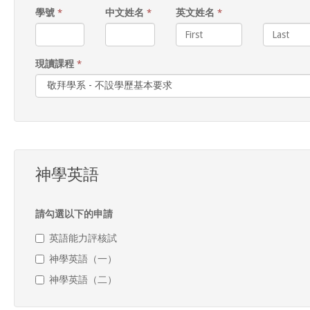
學號
中文姓名
英文姓名
*
*
*
現讀課程
*
神學英語
請勾選以下的申請
英語能力評核試
神學英語（一）
神學英語（二）